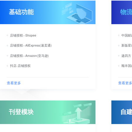
基础功能
物
店铺授权--Shopee
中国邮
店铺授权--AliExpress(速卖通)
新版星
店铺授权--Amazon(亚马逊)
递四方
抖店-店铺授权
顺丰国
查看更多
查看更
刊登模块
自