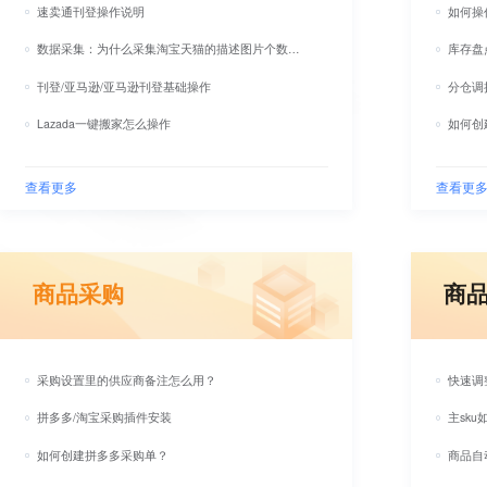
速卖通刊登操作说明
如何操
数据采集：为什么采集淘宝天猫的描述图片个数会少
库存盘
刊登/亚马逊/亚马逊刊登基础操作
分仓调
Lazada一键搬家怎么操作
如何创
查看更多
查看更
商品采购
商
采购设置里的供应商备注怎么用？
快速调
拼多多/淘宝采购插件安装
主sku
如何创建拼多多采购单？
商品自